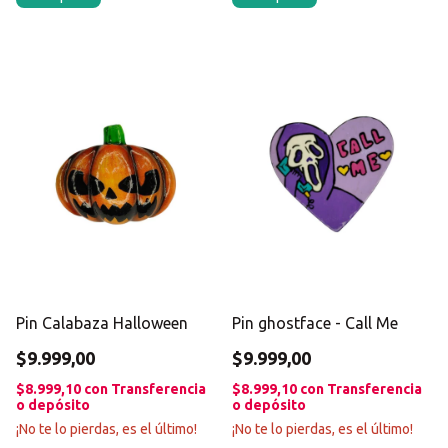
Pin Calabaza Halloween
Pin ghostface - Call Me
$9.999,00
$9.999,00
$8.999,10
con
Transferencia
$8.999,10
con
Transferencia
o depósito
o depósito
¡No te lo pierdas, es el último!
¡No te lo pierdas, es el último!