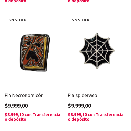
o depósito
o depósito
SIN STOCK
SIN STOCK
Pin Necronomicón
Pin spiderweb
$9.999,00
$9.999,00
$8.999,10
con
Transferencia
$8.999,10
con
Transferencia
o depósito
o depósito