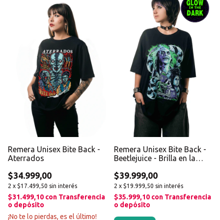
Remera Unisex Bite Back -
Remera Unisex Bite Back -
Aterrados
Beetlejuice - Brilla en la
oscuridad
$34.999,00
$39.999,00
2
x
$17.499,50
sin interés
2
x
$19.999,50
sin interés
$31.499,10
con
Transferencia
$35.999,10
con
Transferencia
o depósito
o depósito
¡No te lo pierdas, es el último!