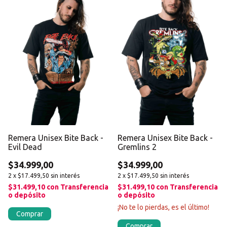
Remera Unisex Bite Back -
Remera Unisex Bite Back -
Evil Dead
Gremlins 2
$34.999,00
$34.999,00
2
x
$17.499,50
sin interés
2
x
$17.499,50
sin interés
$31.499,10
con
Transferencia
$31.499,10
con
Transferencia
o depósito
o depósito
¡No te lo pierdas, es el último!
Comprar
Comprar