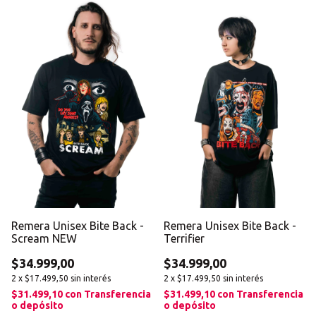
Remera Unisex Bite Back -
Remera Unisex Bite Back -
Scream NEW
Terrifier
$34.999,00
$34.999,00
2
x
$17.499,50
sin interés
2
x
$17.499,50
sin interés
$31.499,10
con
Transferencia
$31.499,10
con
Transferencia
o depósito
o depósito