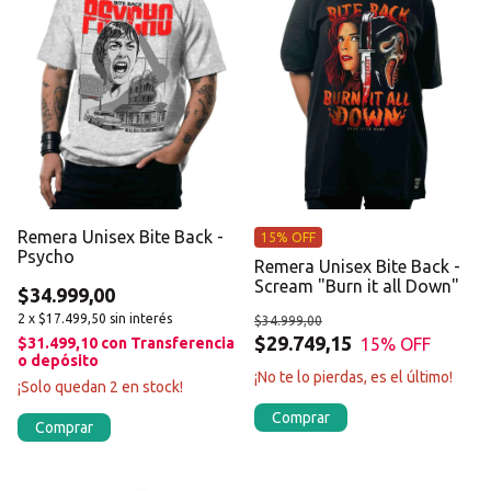
Remera Unisex Bite Back -
15% OFF
Psycho
Remera Unisex Bite Back -
Scream "Burn it all Down"
$34.999,00
2
x
$17.499,50
sin interés
$34.999,00
$29.749,15
15
% OFF
$31.499,10
con
Transferencia
o depósito
¡No te lo pierdas, es el último!
¡Solo quedan
2
en stock!
Comprar
Comprar