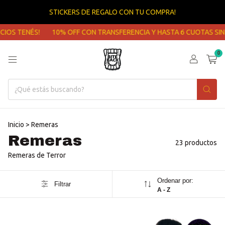
STICKERS DE REGALO CON TU COMPRA!
ENÉS!
10% OFF CON TRANSFERENCIA Y HASTA 6 CUOTAS SIN INTER
0
Inicio
>
Remeras
Remeras
23 productos
Remeras de Terror
Ordenar por:
Filtrar
A - Z