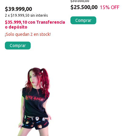
$30.000,00
oscuridad
$25.500,00
15
% OFF
$39.999,00
2
x
$19.999,50
sin interés
Comprar
$35.999,10
con
Transferencia
o depósito
¡Solo quedan
2
en stock!
Comprar