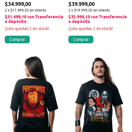
$34.999,00
$39.999,00
2
x
$17.499,50
sin interés
2
x
$19.999,50
sin interés
$31.499,10
con
Transferencia
$35.999,10
con
Transferencia
o depósito
o depósito
¡Solo quedan
2
en stock!
¡Solo quedan
2
en stock!
Comprar
Comprar