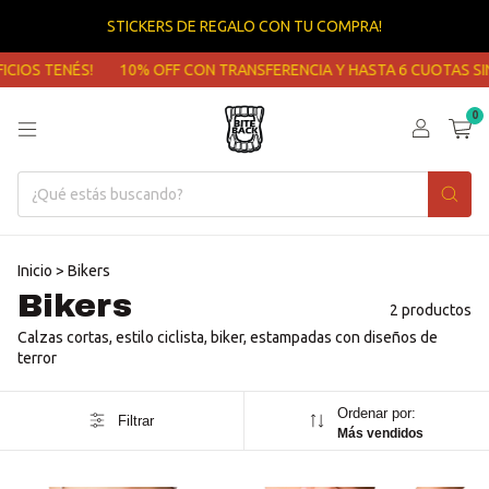
STICKERS DE REGALO CON TU COMPRA!
ICIOS TENÉS!
10% OFF CON TRANSFERENCIA Y HASTA 6 CUOTAS SIN
0
Inicio
>
Bikers
Bikers
2 productos
Calzas cortas, estilo ciclista, biker, estampadas con diseños de
terror
Ordenar por:
Filtrar
Más vendidos