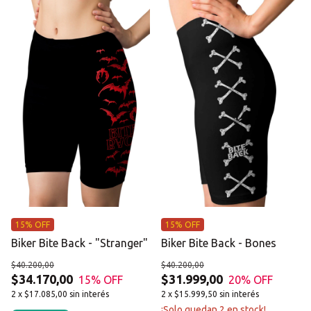
15% OFF
15% OFF
Biker Bite Back - "Stranger"
Biker Bite Back - Bones
$40.200,00
$40.200,00
$34.170,00
$31.999,00
15
% OFF
20
% OFF
2
x
$17.085,00
sin interés
2
x
$15.999,50
sin interés
¡Solo quedan
2
en stock!