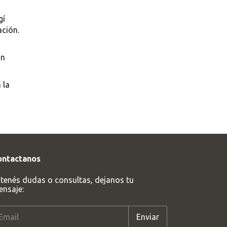
gí
ación.
on
 la
ontactanos
 tenés dudas o consultas, dejanos tu
nsaje: