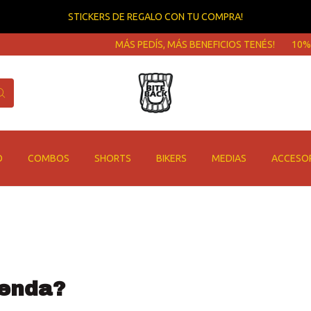
STICKERS DE REGALO CON TU COMPRA!
MÁS PEDÍS, MÁS BENEFICIOS TENÉS!
10% O
O
COMBOS
SHORTS
BIKERS
MEDIAS
ACCESO
renda?