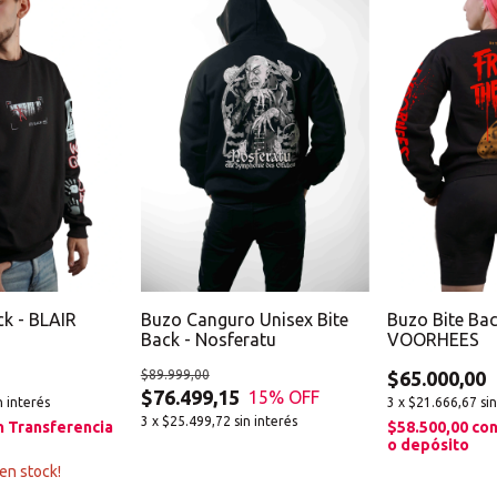
ck - BLAIR
Buzo Canguro Unisex Bite
Buzo Bite Ba
Back - Nosferatu
VOORHEES
$89.999,00
$65.000,00
$76.499,15
15
% OFF
n interés
3
x
$21.666,67
si
3
x
$25.499,72
sin interés
n
Transferencia
$58.500,00
co
o depósito
en stock!