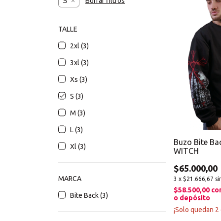
S
Borrar filtros
TALLE
2xl (3)
3xl (3)
Xs (3)
S (3)
M (3)
L (3)
Buzo Bite Ba
Xl (3)
WITCH
$65.000,00
MARCA
3
x
$21.666,67
si
$58.500,00
co
Bite Back (3)
o depósito
¡Solo quedan
2