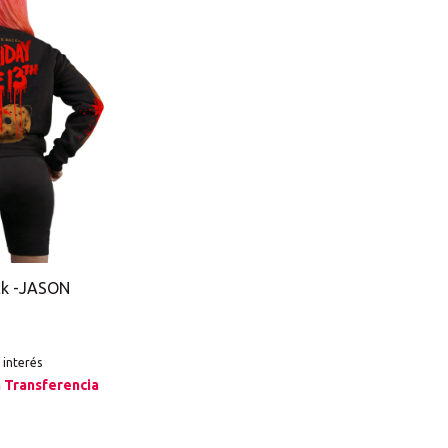
ck -JASON
n interés
n
Transferencia