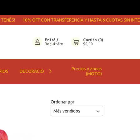
ENÉS!
10% OFF CON TRANSFERENCIA Y HASTA 6 CUOTAS SIN INTER
Entrá
/
Carrito
(
0
)
Registráte
$0,00
Precios y zonas
RIOS
DECORACIÓN
GIFT CARDS
ENVÍOS EXPRESS
(MOTO)
Ordenar por