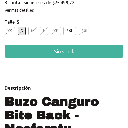
3
cuotas sin interés de
$25.499,72
Ver más detalles
Talle:
S
XS
S
M
L
XL
2XL
3XL
Descripción
Buzo Canguro
Bite Back -