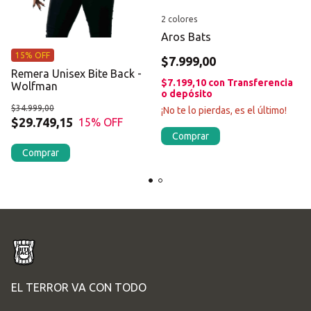
2 colores
Aros Bats
15% OFF
$7.999,00
Remera Unisex Bite Back -
$7.199,10
con
Transferencia
Wolfman
o depósito
$34.999,00
¡No te lo pierdas, es el último!
$29.749,15
15
% OFF
Comprar
Comprar
EL TERROR VA CON TODO