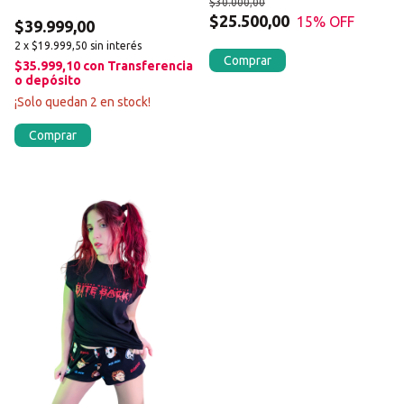
$30.000,00
oscuridad
$25.500,00
15
% OFF
$39.999,00
2
x
$19.999,50
sin interés
Comprar
$35.999,10
con
Transferencia
o depósito
¡Solo quedan
2
en stock!
Comprar