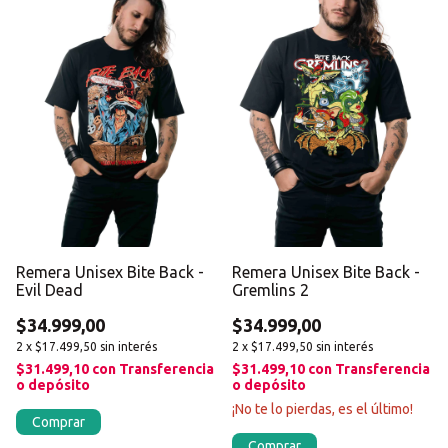
Remera Unisex Bite Back -
Remera Unisex Bite Back -
Evil Dead
Gremlins 2
$34.999,00
$34.999,00
2
x
$17.499,50
sin interés
2
x
$17.499,50
sin interés
$31.499,10
con
Transferencia
$31.499,10
con
Transferencia
o depósito
o depósito
¡No te lo pierdas, es el último!
Comprar
Comprar