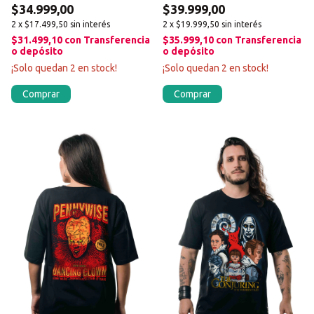
$34.999,00
$39.999,00
2
x
$17.499,50
sin interés
2
x
$19.999,50
sin interés
$31.499,10
con
Transferencia
$35.999,10
con
Transferencia
o depósito
o depósito
¡Solo quedan
2
en stock!
¡Solo quedan
2
en stock!
Comprar
Comprar