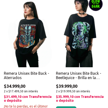
Remera Unisex Bite Back -
Remera Unisex Bite Back -
Aterrados
Beetlejuice - Brilla en la
oscuridad
$34.999,00
$39.999,00
2
x
$17.499,50
sin interés
2
x
$19.999,50
sin interés
$31.499,10
con
Transferencia
$35.999,10
con
Transferencia
o depósito
o depósito
¡No te lo pierdas, es el último!