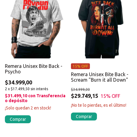
Remera Unisex Bite Back -
15% OFF
Psycho
Remera Unisex Bite Back -
Scream "Burn it all Down"
$34.999,00
2
x
$17.499,50
sin interés
$34.999,00
$29.749,15
15
% OFF
$31.499,10
con
Transferencia
o depósito
¡No te lo pierdas, es el último!
¡Solo quedan
2
en stock!
Comprar
Comprar