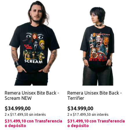
Remera Unisex Bite Back -
Remera Unisex Bite Back -
Scream NEW
Terrifier
$34.999,00
$34.999,00
2
x
$17.499,50
sin interés
2
x
$17.499,50
sin interés
$31.499,10
con
Transferencia
$31.499,10
con
Transferencia
o depósito
o depósito