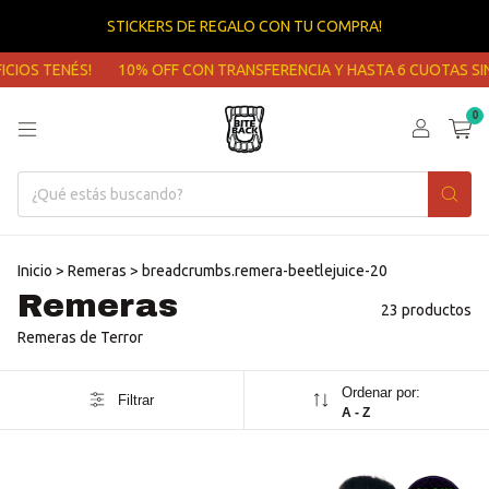
STICKERS DE REGALO CON TU COMPRA!
TENÉS!
10% OFF CON TRANSFERENCIA Y HASTA 6 CUOTAS SIN INTE
0
Inicio
>
Remeras
>
breadcrumbs.remera-beetlejuice-20
Remeras
23 productos
Remeras de Terror
Ordenar por:
Filtrar
A - Z