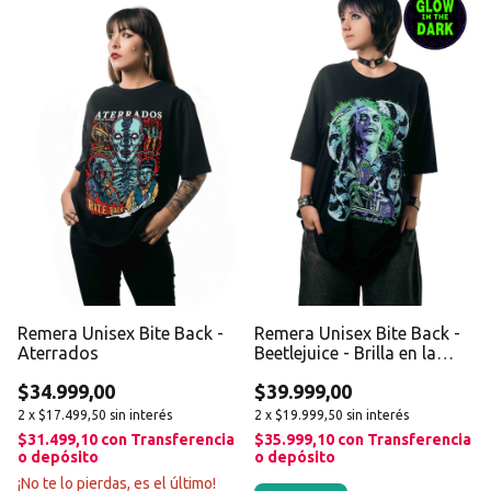
Remera Unisex Bite Back -
Remera Unisex Bite Back -
Aterrados
Beetlejuice - Brilla en la
oscuridad
$34.999,00
$39.999,00
2
x
$17.499,50
sin interés
2
x
$19.999,50
sin interés
$31.499,10
con
Transferencia
$35.999,10
con
Transferencia
o depósito
o depósito
¡No te lo pierdas, es el último!