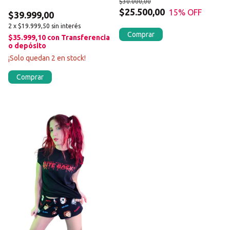
$30.000,00
oscuridad
$25.500,00
15
% OFF
$39.999,00
2
x
$19.999,50
sin interés
Comprar
$35.999,10
con
Transferencia
o depósito
¡Solo quedan
2
en stock!
Comprar