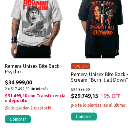
Remera Unisex Bite Back -
15% OFF
Psycho
Remera Unisex Bite Back -
Scream "Burn it all Down"
$34.999,00
2
x
$17.499,50
sin interés
$34.999,00
$29.749,15
15
% OFF
$31.499,10
con
Transferencia
o depósito
¡No te lo pierdas, es el último!
¡Solo quedan
2
en stock!
Comprar
Comprar