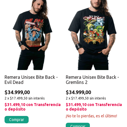
Remera Unisex Bite Back -
Remera Unisex Bite Back -
Evil Dead
Gremlins 2
$34.999,00
$34.999,00
2
x
$17.499,50
sin interés
2
x
$17.499,50
sin interés
$31.499,10
con
Transferencia
$31.499,10
con
Transferencia
o depósito
o depósito
¡No te lo pierdas, es el último!
Comprar
Comprar