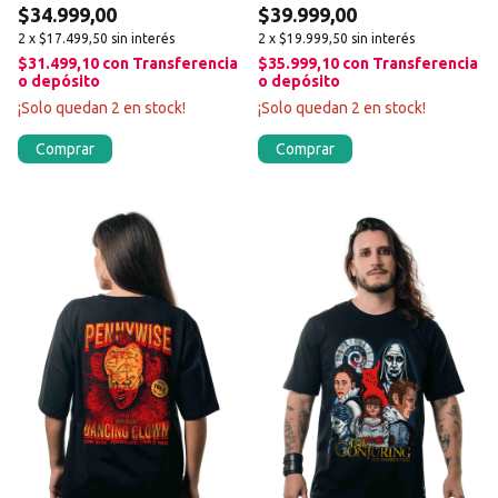
$34.999,00
$39.999,00
2
x
$17.499,50
sin interés
2
x
$19.999,50
sin interés
$31.499,10
con
Transferencia
$35.999,10
con
Transferencia
o depósito
o depósito
¡Solo quedan
2
en stock!
¡Solo quedan
2
en stock!
Comprar
Comprar