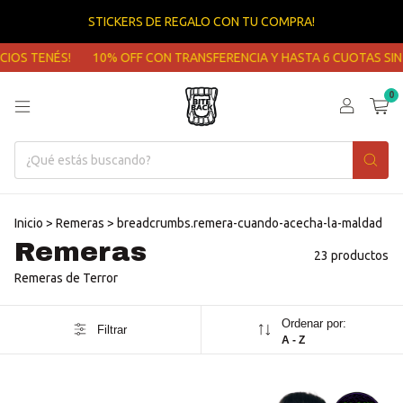
STICKERS DE REGALO CON TU COMPRA!
ENÉS!
10% OFF CON TRANSFERENCIA Y HASTA 6 CUOTAS SIN INTERÉ
0
Inicio
>
Remeras
>
breadcrumbs.remera-cuando-acecha-la-maldad
Remeras
23 productos
Remeras de Terror
Ordenar por:
Filtrar
A - Z