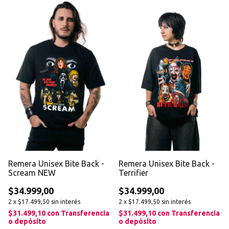
Remera Unisex Bite Back -
Remera Unisex Bite Back -
Scream NEW
Terrifier
$34.999,00
$34.999,00
2
x
$17.499,50
sin interés
2
x
$17.499,50
sin interés
$31.499,10
con
Transferencia
$31.499,10
con
Transferencia
o depósito
o depósito